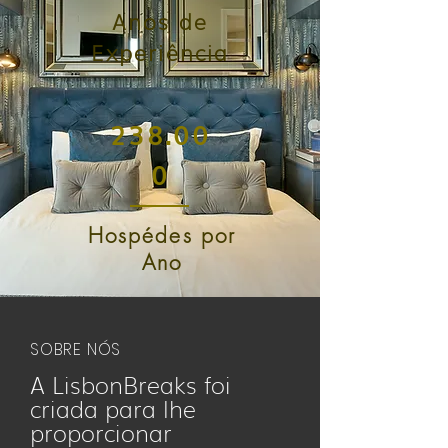
Anos de
Experiência
238.00
0
Hospédes
por
Ano
SOBRE NÓS
A LisbonBreaks foi
criada para lhe
proporcionar