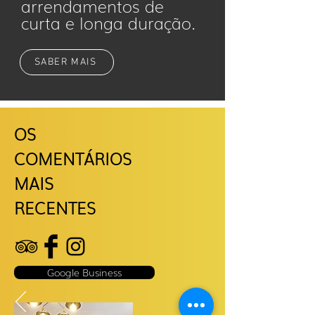
arrendamentos de
curta e longa duração.
SABER MAIS
OS
COMENTÁRIOS
MAIS
RECENTES
Google Business